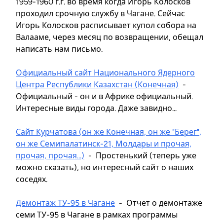
1959-1960 г.г. во время когда Игорь Колосков
проходил срочную службу в Чагане. Сейчас
Игорь Колосков расписывает купол собора на
Валааме, через месяц по возвращении, обещал
написать нам письмо.
Официальный сайт Национального Ядерного
Центра Республики Казахстан (Конечная)
-
Официальный - он и в Африке официальный.
Интересные виды города. Даже завидно...
Сайт Курчатова (он же Конечная, он же "Берег",
он же Семипалатинск-21, Молдары и прочая,
прочая, прочая...)
- Простенький (теперь уже
можно сказать), но интересный сайт о наших
соседях.
Демонтаж ТУ-95 в Чагане
- Отчет о демонтаже
семи ТУ-95 в Чагане в рамках программы